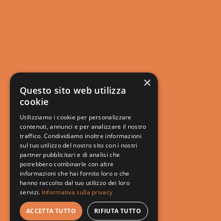
Pra di Bosso non è solo una linea, ma 
prodotto da Casali nei primi anni ’80
coraggio che ha ridefinito la qualità de
Fin dalla sua prima bottiglia, si è af
pioniere e punto di 
×
Questo sito web utilizza
Il suo nome è un omaggio alla tradizione d
cookie
pianta del bosso veniva utilizzata pe
Utilizziamo i cookie per personalizzare
confine tra i vigneti. Allo stesso modo, 
contenuti, annunci e per analizzare il nostro
traffico. Condividiamo inoltre informazioni
si è comportato in cantina: ha traccia
sul tuo utilizzo del nostro sito con i nostri
netta, diventando ancora oggi il termine
partner pubblicitari e di analisi che
unico e insuperabile per il Lambrusc
potrebbero combinarle con altre
informazioni che hai fornito loro o che
hanno raccolto dal tuo utilizzo dei loro
servizi.
Informativa sulla privacy
ACCETTA TUTTO
RIFIUTA TUTTO